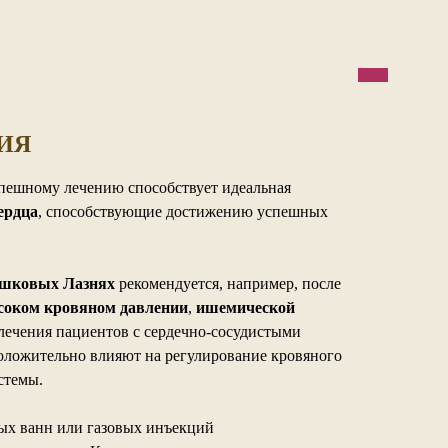
ИЯ
пешному лечению способствует идеальная
ердца
, способствующие достижению успешных
ишковых Лазнях
рекомендуется, например, после
соком кровяном давлении
,
ишемической
 лечения пациентов с сердечно-сосудистыми
оложительно влияют на регулирование кровяного
стемы.
лых ванн или газовых инъекций