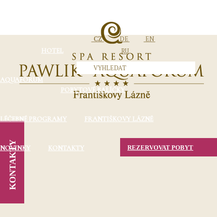
CZ
DE
EN
HOTEL
RU
AQUAFORUM
POBYTOVÉ BALÍČKY
LÉČEBNÉ PROGRAMY
FRANTIŠKOVY LÁZNĚ
KONTAKTY
NOVINKY
KONTAKTY
REZERVOVAT POBYT