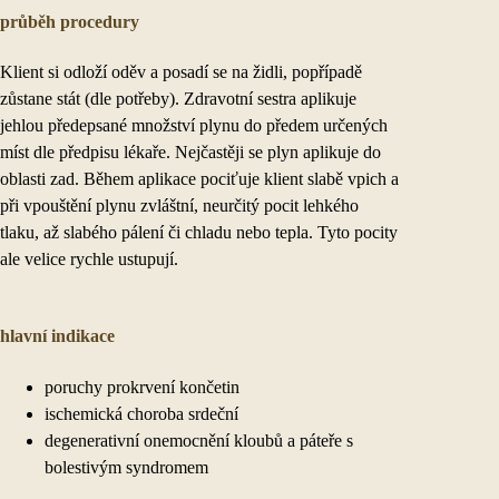
průběh procedury
Klient si odloží oděv a posadí se na židli, popřípadě
zůstane stát (dle potřeby). Zdravotní sestra aplikuje
jehlou předepsané množství plynu do předem určených
míst dle předpisu lékaře. Nejčastěji se plyn aplikuje do
oblasti zad. Během aplikace pociťuje klient slabě vpich a
při vpouštění plynu zvláštní, neurčitý pocit lehkého
tlaku, až slabého pálení či chladu nebo tepla. Tyto pocity
ale velice rychle ustupují.
hlavní indikace
poruchy prokrvení končetin
ischemická choroba srdeční
degenerativní onemocnění kloubů a páteře s
bolestivým syndromem