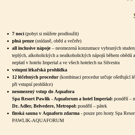
7 nocí
(pobyt si
můžete prodloužit)
plná penze
(snídaně, oběd a
večeře)
all inclusive nápoje
– neomezená konzumace vybraných studen
teplých, alkoholických a
nealkoholických nápojů během obědů 
neplatí v
hotelu Imperial a
ve všech hotelech na
Silvestra
vstupní lékařská prohlídka
12 léčebných procedur
(kombinaci procedur určuje ošetřující l
při
vstupní prohlídce)
neomezený vstup do
Aquafora
Spa Resort Pawlik - Aquaforum a
hotel Imperial:
pondělí – 
Dr. Adler, Belvedere, Metropol:
pondělí – pátek
finská sauna v
Aquaforu zdarma
- pouze pro
hosty Spa Resor
PAWLIK-AQUAFORUM