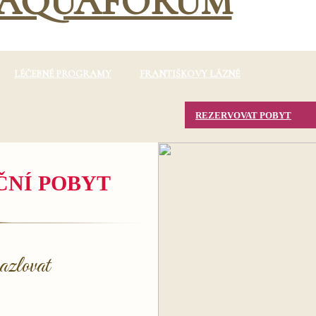
LÉČEBNÉ PROGRAMY
FRANTIŠKOVY LÁZNĚ
REZERVOVAT POBYT
ČNÍ POBYT
azlovat