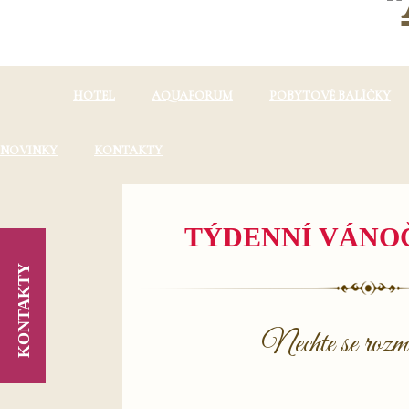
HOTEL
AQUAFORUM
POBYTOVÉ BALÍČKY
NOVINKY
KONTAKTY
TÝDENNÍ VÁNO
KONTAKTY
Nechte se
rozm