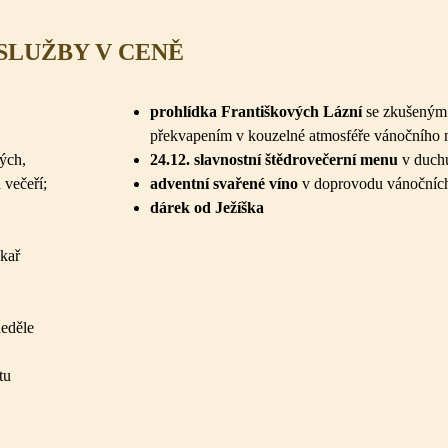
SLUŽBY V CENĚ
prohlídka Františkových Lázní
se
zkušeným
překvapením v
kouzelné atmosféře vánočního 
ých,
24.12. slavnostní štědrovečerní menu
v
duchu
a
večeří;
adventní svařené víno
v
doprovodu vánočníc
dárek od
Ježíška
ékař
neděle
tu