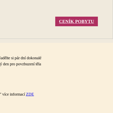
CENÍK POBYTU
adělte si
pár dní dokonalé
ý den pro
povzbuzení těla
” více informací
ZDE