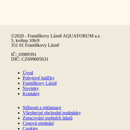
©2020 - Františkovy Lázně AQUAFORUM a.s.
5. května 106/9
351 01 Františkovy Lázně
IČ: 10989391
DIČ: CZ699005631
Úvod
Pobytové balíčky
Františkovy Lázně
Novinky
Kontakty
Stížnosti a reklamace
Všeobecné obchodní podmínky
Zpracování osobních údajů
Cenová ujednání
Cookies