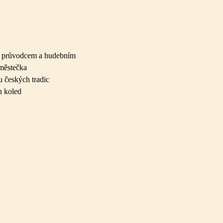
 průvodcem a
hudebním
městečka
 českých tradic
h koled