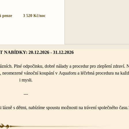
á penze
3 520 Kč/noc
NABÍDKY: 20.12.2026 - 31.12.2026
ázních. Plné odpočinku, dobré nálady a
procedur pro
zlepšení zdraví. N
ram, neomezené vánoční koupání v
Aquaforu a
léčebná procedura na
každ
i
mysli.
---
i
lázně s
dětmi, nabízíme spoustu možnosti na
trávení společného času.